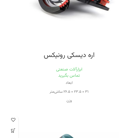
اره دیسکی رونیکس
ابزارآلات صنعتی
تماس بگیرید
ابعاد
۳۱ × ۲۳.۵ × ۲۶.۵ سانتی‌متر
وزن
۳.۷ کیلوگرم
ویژگی‌های اره برقی
قابلیت برش با زاویه
منبع تغذیه