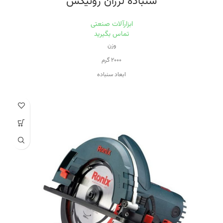
سنباده لرزان رونیکس
ابزارآلات صنعتی
تماس بگیرید
وزن
۲۰۰۰ گرم
ابعاد سنباده
۹۳*۱۸۵ سانتی‌متر
توان
۳۰۰ وات
حداکثر سرعت
۱۳۰۰۰
سایر توضیحات
پرقدرت و سبک مجهز به سیستم جدید و پیشرفته اتصال مناسب صفحه سنباده به کفی
آلومینیوم مجهز به کلید ضد غبار با روکش لاستیکی جهت جلوگیری از ورود گرد و غبار
مجهز به دکمه قفل کن برای عملکرد متناوب استفاده از بلبرینگ های ضد غبار با کیفیت
جهت طول عمر بیشتر دارای سه عدد صفحه سنباده با زبری های متفاوت و محفظه غبار
گیر.