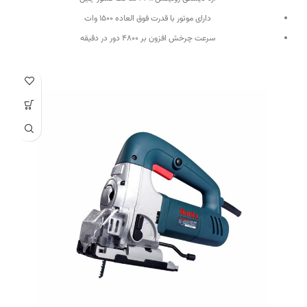
دارای موتور با قدرت فوق العاده ۱۵۰۰ وات
سرعت چرخش افزون بر ۴۸۰۰ دور در دقیقه
اره گرد با سایز صفحه ۱۸۰ میلی متر
حاوی تنظیم زاویه برش در زاویه های ۴۵ و ۹۰ درجه
طراحی بسیار سبک و ارگونومی جهت کارکرد بالا و کاهش خستگی کاربر
مجهز به قفل کن شفت برای تعویض سریع و راحت صفحه برش
طراحی دسته جانبی با روکش نرم پلیمری جهت تسلط و راحتی کاربر
دارای مکانیزم تنظیم دقیق عمق برش تا ۶۵ میلی متر جهت مصارف صنعتی
طراحی بی نظیر در بخش جا ذغالی برای تعویض سریع و آسان ذغال ها
دارای سیستم دمنده باد جهت تمیز نمودن مسیر برش
با طراحی متوازن و دارای کفی فلزی جهت ارائه کارکرد عالی با نهایت دقت و کیفیت
دارای دکمه قفل کن سرعت و کلید بزرگ ماشه در وضعیت روشن
اقلام همراه خط کش، آچار، دو عدد ذغال ،یک عدد تیغ اره گرد به ابعاد
۱۸۰*۱۰۶*۲۰۴*۴۰T
وزن مناسب اره گرد بر ۴.۲ کیلوگرم