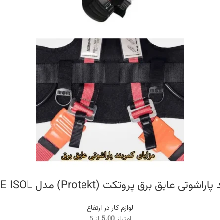
راشوتی عایق برق پروتکت (Protekt) مدل P-80E ISOL
لوازم کار در ارتفاع
امتیاز
5.00
از 5