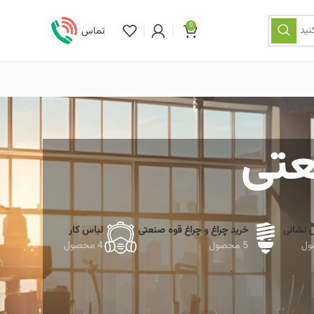
0
نید
تماس
عتی
ش نشانی
خرید چراغ و چراغ قوه صنعتی
لباس کار
5 محصول
4 محصول