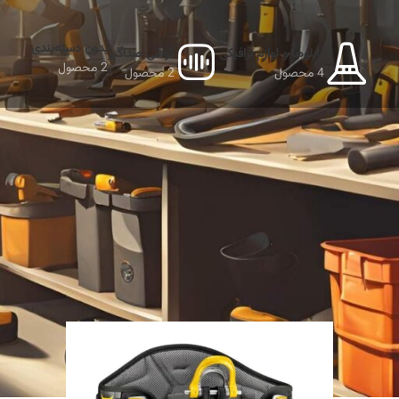
بدون دسته‌بندی
تابلوها و لوازم ترافیکی
گوشی صداگیر
2 محصول
4 محصول
2 محصول
ش نشانی
و
حفاظت فردی
دارای کامل‌ترین و متنوع‌ترین محصولات با پایین‌ترین قیم
نمایش دهید
9
12