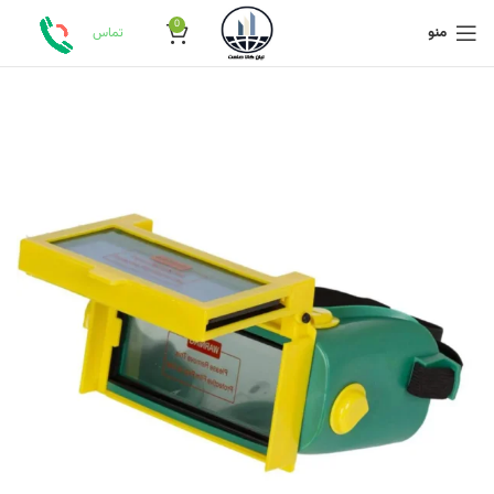
0
منو
تماس