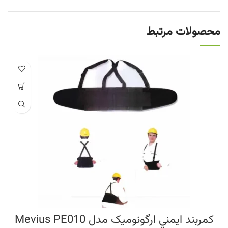
محصولات مرتبط
کمربند ايمني ارگونوميک مدل Mevius PE010