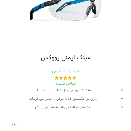
عینک ایمنی یووکس
خرید عینک ایمنی
تماس بگیرید
عینک کار یووکس مدل I-5 سری 9183281
دارای لنز خاکستری 23% تیرگی از جنس پلی کربنات
ضد مه و محافظ در برابر اشعه ماورا بنفش
دارای قاب خاکستری سبز و بازوهای جانبی قابل تنظیم
مطابق استاندارد EN 166 , EN 170