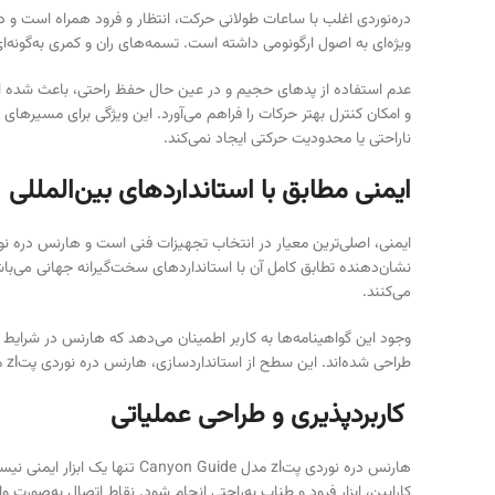
ویژه‌ای به اصول ارگونومی داشته است. تسمه‌های ران و کمری به‌گونه‌ای 
عدم استفاده از پدهای حجیم و در عین حال حفظ راحتی، باعث شده ا
و امکان کنترل بهتر حرکات را فراهم می‌آورد. این ویژگی برای مسیرها
ناراحتی یا محدودیت حرکتی ایجاد نمی‌کند.
ایمنی مطابق با استانداردهای بین‌المللی
ایمنی، اصلی‌ترین معیار در انتخاب تجهیزات فنی است و هارنس دره نوردی پتzl مدل Canyon Guide از این نظر در بالاترین سطح قرار دارد. این هارنس دارای گو
نشان‌دهنده تطابق کامل آن با استانداردهای سخت‌گیرانه جهانی می‌با
می‌کنند.
طراحی شده‌اند. این سطح از استانداردسازی، هارنس دره نوردی پتzl مدل Canyon Guide را به انتخابی مطمئن برای استفاده‌های حرفه‌ای، آموزشی و حتی امدادی در محیط‌های دره‌ای تبدیل کرده است.
کاربردپذیری و طراحی عملیاتی
هارنس دره نوردی پتzl مدل de
کارابین، ابزار فرود و طناب به‌راحتی انجام شود. نقاط اتصال به‌صورت