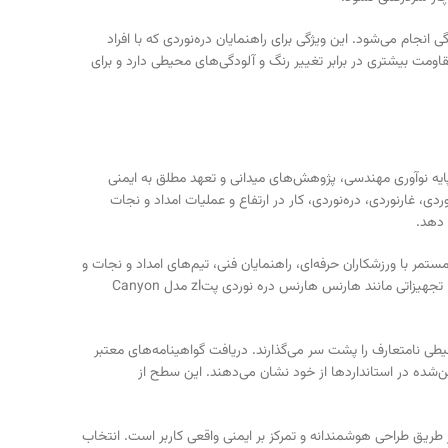
ت و بدون پیچیدگی انجام می‌شود. این ویژگی برای راهنمایان دره‌نوردی که با افراد
طراحی مشکی‌رنگ هارنس دره نوردی پتzl مدل Canyon Guide، علاوه بر ظاهر حرفه‌ای، مقاومت بیشتری در برابر تغییر رنگ و آلودگی‌های محیطی دارد و برای
ایه نوآوری مهندسی، پژوهش‌های میدانی و تعهد مطلق به ایمنی
 کوهنوردی، غارنوردی، دره‌نوردی، کار در ارتفاع و عملیات امداد و نجات
صورت مستمر با ورزشکاران حرفه‌ای، راهنمایان فنی، تیم‌های امداد و نجات و
متخصصان ایمنی همکاری می‌کند تا بازخوردهای واقعی از میدان عمل را مستقیماً در فرآیند طراحی و بهینه‌سازی محصولات خود لحاظ کند. به همین دلیل، تجهیزاتی مانند هارنس هارنس دره نوردی پتzl مدل Canyon
ط محیطی نامتعارف را پشت سر می‌گذارند. دریافت گواهینامه‌های معتبر
Pe در عمل، عملکردی فراتر از حداقل‌های تعیین‌شده در استانداردها از خود نشان می‌دهند. این سطح از
رد موفق، کاهش خطاهای انسانی از طریق طراحی هوشمندانه و تمرکز بر ایمنی واقعی کاربر است. انتخاب