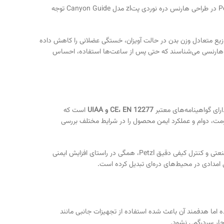
دره‌نوردی اغلب با ساعات طولانی حرکت، انتظار و فرود همراه است و در چنین شرایطی، راحتی هارنس نقش مستقیمی در حفظ انرژی و تمرکز فرد دارد. Petzl در طراحی هارنس دره نوردی پتzl مدل Canyon Guide توجه
ع متعادل وزن بدن در حالت آویزان، خستگی عضلانی را کاهش داده
عنوان هارنسی می‌شناسند که حتی پس از ساعت‌ها استفاده، احساس
CE، EN 12277 و UIAA
است که
اومت، دوام و عملکرد ایمن محصول را در شرایط مختلف بررسی
وجود این گواهینامه‌ها به کاربر اطمینان می‌دهد که هارنس در شرایط بحرانی، عملکردی قابل اعتماد خواهد داشت. نقاط اتصال تقویت‌شده، دوخت‌های صنعتی و کنترل کیفی دقیق Petzl، همگی در راستای افزایش ایمنی
‌شود. طراحی ساده اما هدفمند آن باعث شده استفاده از تجهیزات جانبی مانند
دچار سردرگمی نشود.