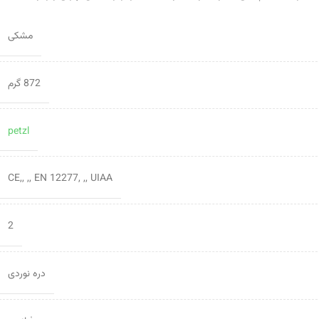
مشکی
872 گرم
petzl
CE,, ,, EN 12277, ,, UIAA
2
دره نوردی