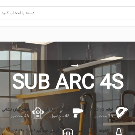
دسته را انتخاب کنید
SUB ARC 4S
جات
لوازم کار در ارتفاع
ابزارآلات صنعتی
لوازم آتش نشانی
76 محصول
48 محصول
46 محصول
بدون دسته‌بندی
تابلوها و لوازم ترافیکی
گوشی صداگیر