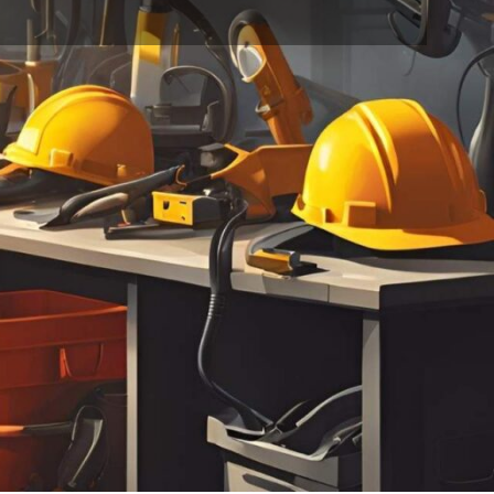
خانه
محصولات برچسب خورده “SUB ARC 4S”