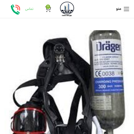
0
منو
تماس