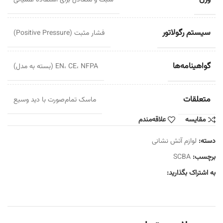
سبک و متعادل برای استفاده عملیاتی
سیستم رگولاتور
فشار مثبت (Positive Pressure)
گواهینامه‌ها
EN، CE، NFPA (بسته به مدل)
متعلقات
ماسک تمام‌صورت با دید وسیع
مقایسه
علاقه‌مندم
دسته:
لوازم آتش نشانی
برچسب:
SCBA
به اشتراک بگذارید: