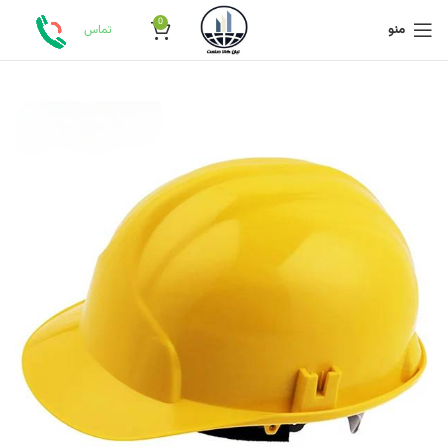
0
منو
تماس