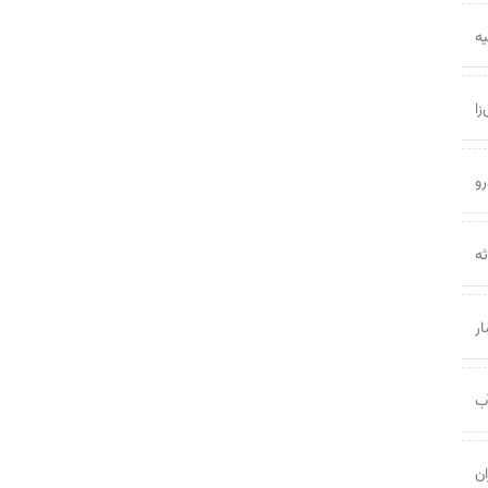
یه
ا
و
ه
ار
ب
ان