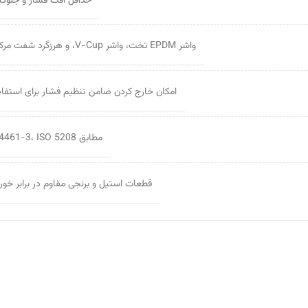
حداقل افت فشار و جلوگیر
واشر EPDM تخت، واشر V-Cup، و هرزگرد شفت مرکزی جهت آب‌بندی دقیق
امکان خارج کردن ضامن تنظیم فشار برای استفاد
مطابق BS EN 671-2، DIN 14461-3، ISO 5208
قطعات استیل و برنجی مقاوم در برابر خور