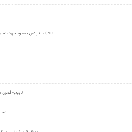
CNC با تلرانس محدود جهت تضمین یکنواختی در کیفیت
تاییدیه آزمون هید
تست ت