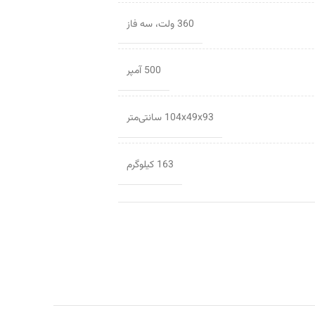
360 ولت، سه فاز
500 آمپر
104x49x93 سانتی‌متر
163 کیلوگرم