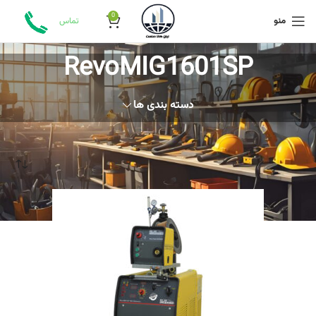
0
منو
تماس
RevoMIG1601SP
دسته بندی ها
خانه
محصولات برچسب خورده “RevoMIG1601SP”