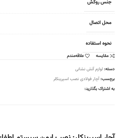
جنس روکش
محل اتصال
نحوه استفاده
مقایسه
علاقه‌مندم
دسته:
لوازم آتش نشانی
برچسب:
آچار فولادی نصب اسپرینکلر
به اشتراک بگذارید:
آچار اسپرینکلر: نصب ایمن سیستم‌ اطفا