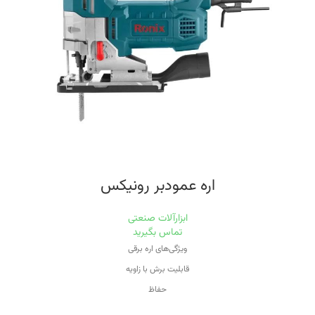
دارای سیستم دمنده باد جهت تمیز نمودن مسیر برش
با طراحی متوازن و دارای کفی فلزی جهت ارائه کارکرد عالی با نهایت دقت و کیفیت
دارای دکمه قفل کن سرعت و کلید بزرگ ماشه در وضعیت روشن
اقلام همراه خط کش، آچار، دو عدد ذغال ،یک عدد تیغ اره گرد به ابعاد
۱۸۰*۱۰۶*۲۰۴*۴۰T
وزن مناسب اره گرد بر ۴.۲ کیلوگرم
گارانتی ۱۲ ماهه شرکت رونیکس
اره عمودبر رونیکس
ابزارآلات صنعتی
تماس بگیرید
ویژگی‌های اره برقی
قابلیت برش با زاویه
حفاظ
برقی