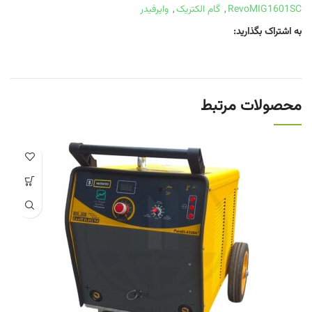
RevoMIG1601SC
,
گام الکتریک
,
وایرفیدر
به اشتراک بگذارید:
محصولات مرتبط