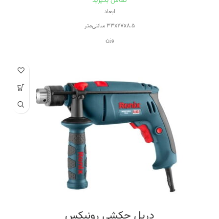
تماس بگیرید
ابعاد
۳۳x۲۷x۸.۵ سانتی‌متر
وزن
۲.۲ کیلوگرم
ویژگی‌های دریل
سیستم گردش چپ‌گرد
سیستم گردش راست‌گرد
ولتاژ
۱۸۰-۲۴۰ ولت
منبع تغذیه
برق
دریل چکشی رونیکس