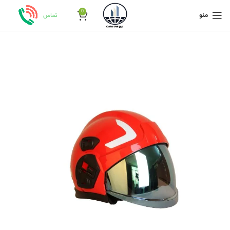
0
منو
تماس