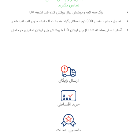
تماس بگیرید
رنگ سه لایه و پوشش براق روکش کلاه ضد اشعه UV
تحمل دمای سطحی 300 درجه سانتی گراد به مدت 8 دقیقه بدون لایه لایه شدن
آستر داخلی ساخته شده از پلی اورتان HD با پوشش پلی اورتان اختیاری در داخل.
درزهای پلاستیکی برای اتصال روکش در آستر PUR قالب ریزی شده است
ارسال رایگان
خرید اقساطی
تضمین اصالت