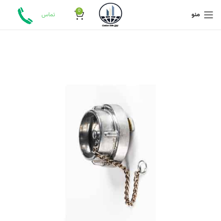
0
منو
تماس