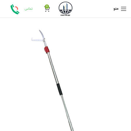
0
منو
تماس