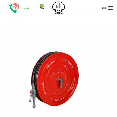
0
منو
تماس