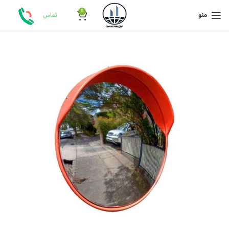
0
منو
تماس