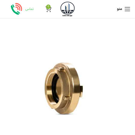
0
منو
تماس