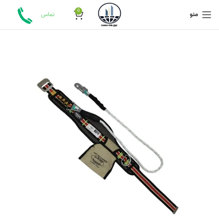
0
منو
تماس