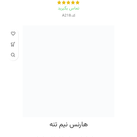
تماس بگیرید
کد:A218
هارنس نیم تنه