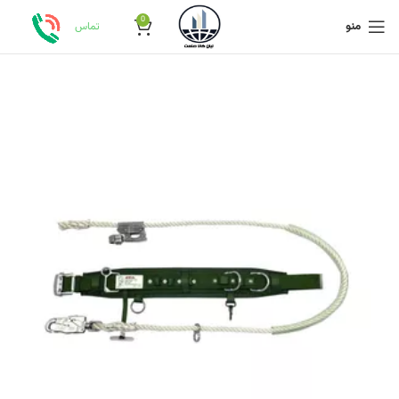
0
منو
تماس