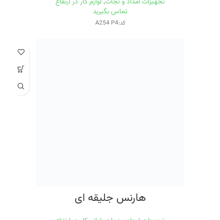
تجهیزات امداد و نجات
,
لوازم کار در ارتفاع
تماس بگیرید
کد:A254 P4
هارنس جلیقه ای