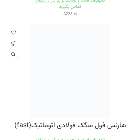
تجهیزات امداد و نجات
,
لوازم کار در ارتفاع
تماس بگیرید
کد:A228
هارنس فول سگک فولادی اتوماتیک(fast)
تجهیزات امداد و نجات
,
لوازم کار در ارتفاع