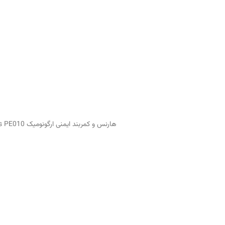
هارنس و کمربند ایمنی ارگونومیک Mevius PE010 با تسمه‌های پلی‌استر مقاوم و پد طبی. ایده‌آل برای کار در ارتفاع و پروژه‌های صنعتی. بهترین قیمت در لیان کالا صنعت.