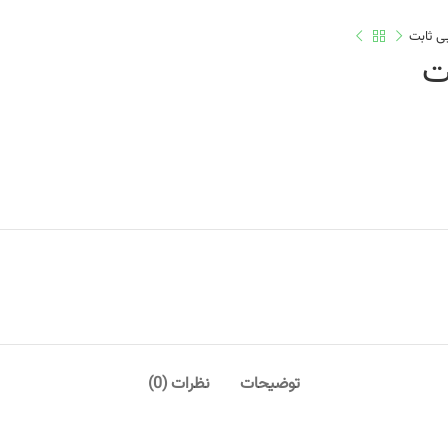
بی ثابت
ت
توضیحات
نظرات (0)