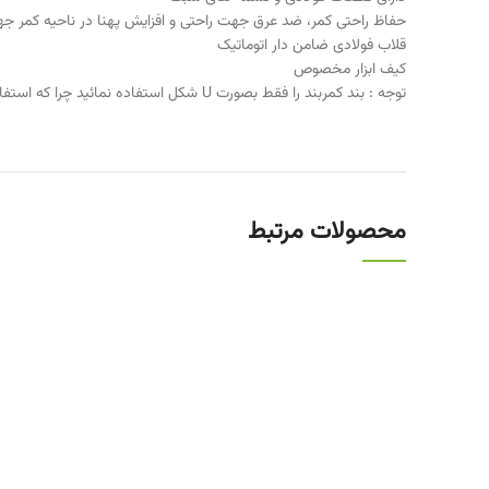
حفاظ راحتی کمر، ضد عرق جهت راحتی و افزایش پهنا در ناحیه کمر جه
قلاب فولادی ضامن دار اتوماتیک
کیف ابزار مخصوص
توجه : بند کمربند را فقط بصورت U شکل استفاده نمائید چرا که استفاده از بند کمربند کمری بدون حالت U ممنوع است.
محصولات مرتبط