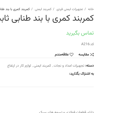
خانه
تجهیزات ایمنی فردی
کمربند ایمنی
کمربند کمری با بند طنا
کمربند کمری با بند طنابی ثاب
تماس بگیرید
کد:A216
مقایسه
علاقه‌مندم
دسته:
تجهیزات امداد و نجات
,
کمربند ایمنی
,
لوازم کار در ارتفاع
به اشتراک بگذارید:
دارای قطعات فولادی و تسمه های سبک