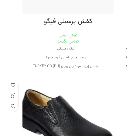
کفش پرسنلی فیگو
کفش ایمنی
تماس بگیرید
رنگ : مشکی
رویه : چرم طبیعی گاوی جور1
جنس زیره : مواد پلی یوران (PU) TURKEY CO
نوع زیره : تزریق
آستری : چرم طبیعی بسیار منعطف بزی
کفی : کفی طبی متشکل از چرم بزی و مواد EVI
وزن : 850 گرم
تخفیف کارت : دارد