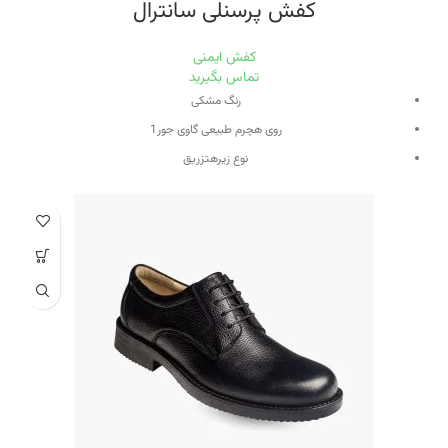
کفش پرسنلی سانترال
کفش ایمنی
تماس بگیرید
رنگ
مشکی
روی ه
چرم طبیعی گاوی جور1
نوع زیره
تزریق
جنس زیره
مواد پلی یوران (PU) TURKEY CO
آستری
چرم طبیعی بسیار منعطف بزی
کفی
کفی طبی متشکل از چرم بزی و مواد EVI
تخفیف کارت
دارد
روش ذبح جهت تولید چرم
ذبح حلال(اسلامی /شرعی )