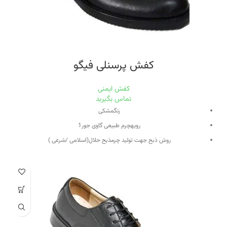
کفش پرسنلی فیگو
کفش ایمنی
تماس بگیرید
رنگ
مشکی
رویه
چرم طبیعی گاوی جور1
روش ذبح جهت تولید چرم
ذبح حلال(اسلامی /شرعی )
جنس زیره
مواد پلی یوران (PU) TURKEY CO
نوع زیره
تزریق
آستری
چرم طبیعی بسیار منعطف بزی
کفی
کفی طبی متشکل از چرم بزی و مواد EVI
وزن
850 گرم