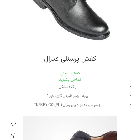
تخفیف کارت
دارد
کفش پرسنلی فدرال
کفش ایمنی
تماس بگیرید
رنگ : مشکی
رویه : چرم طبیعی گاوی جور1
جنس زیره : مواد پلی یوران (PU) TURKEY CO
نوع زیره : تزریق
آستری : چرم طبیعی بسیار منعطف بزی
کفی : کفی طبی متشکل از چرم بزی و مواد EVI