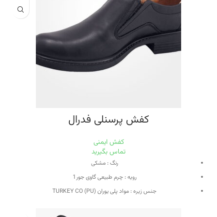
وزن : 850 گرم
تخفیف کارت : دارد
کفش پرسنلی فدرال
کفش ایمنی
تماس بگیرید
رنگ : مشکی
رویه : چرم طبیعی گاوی جور1
جنس زیره : مواد پلی یوران (PU) TURKEY CO
نوع زیره : تزریق