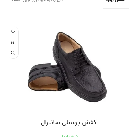
قابل ارائه به صورت چرم گاوی و اشبالت
جنس زیره
تزریق پی یو کیمتکس ترکیه
جنس آستری
سوبله زنبوری
جنس کفی
کفی داخلی EVA
رنگ
مشکی
اندازه
40, 41, 42, 43, 44, 45, 46
کفش پرسنلی سانترال
کفش ایمنی