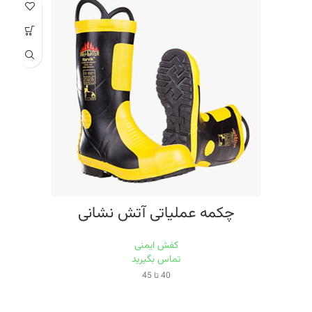
آستری : چرم طبیعی بسیار منعطف بزی
کفی : کفی طبی متشکل از چرم بزی و مواد EVI
وزن : 850 گرم
تخفیف کارت : دارد
چکمه عملیاتی آتش نشانی
کفش ایمنی
تماس بگیرید
40 تا 45