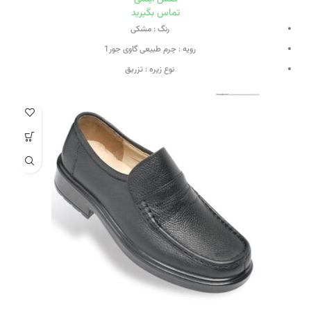
تماس بگیرید
رنگ : مشکی
رویه : چرم طبیعی گاوی جور1
نوع زیره : تزریق
جنس زیره : مواد پلی یوران (PU) TURKEY CO
روش ذبح جهت تولید چرم : ذبح حلال(اسلامی /شرعی )
کفی : کفی طبی متشکل از چرم بزی و مواد EVI
آستری : چرم طبیعی بسیار منعطف بزی
تخفیف کارت : دارد