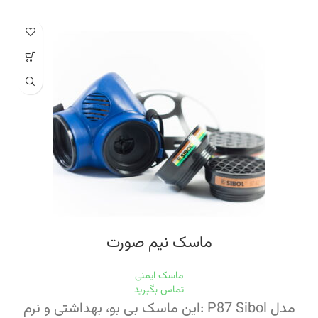
موجود در بازار جهان از قرار ذيل است :لنز بزرگ : اين ماسک ها دارای لنزی وسيع با
سطح ديد ۳۰% بيشتر از انواع ماسک های تمام صورت مشهور در دنيا می
باشند.مقاومت لنز : لنز اين ماسک ها از جنس پلی کربنات شفاف با ويژگی برتر ضد
ضربه، ضد خش و مقاوم در مقابل انواع حلال های صنعتی ساخته شده اند. در نتيجه
اين برتری ها، لنز ماسک دارای دوام طولانی و صرفه جويی در هزينه های تعويض می
باشد.سوپاپ های گردش هوا : ماسک های TR2002 دارای دو سوپاپ گردش هوا بوده
که مانع حرکت جريان هوای بازدمی به سمت بالا و جلوگيری از بخار کردن لنز از داخل
می شود.سيستم Speech device : اين ماسک ها با برخورداری از سيستم ياد شده،
کاربر را قادر می سازند که هنگام استفاده از ماسک ها مشکلی در محاوره و استفاده از
هر نوع وسيله ارتباطی نظير تلفن و بی سيم نداشته باشد.دو منظوره بودن: ماسک های
سری TR2002 قابليت استفاده با انواع فيلترهای پيچی (Screw Filters) به صورت
تک فيلتر و يا دو کارتريج به صورت دو فيلتره با کمک يک آداپتور به نام Dupla را
دارند.نگهداری آسان : قطعات استفاده شده در ماسک های سری TR2002 با کمک
تکنولوژی برتر دارای دوام و استحکام طولانی بوده لذا نسبت به ماسک های تمام صورت
ديگر نياز چندانی به تعويض قطعات پر هزينه را ندارند، در عين حال که تمام قطعات و
لوازم مصرفی آنها به وفور موجود و در دسترس بوده و با توجه به طراحی خاص
ساختاری، تعويض قطعات بسيار آسان و نگهداری ماسک ها فوق العاده راحت می
باشد.ماسک های TR2002 دارای استاندارد CE و ساخت شرکت SPASCIANI ايتاليا
ماسک نیم صورت
می باشند.توجه: در حال حاضر کارتريج های سری ۲۰۰۰ در ۴ نوع مختلف و نيز فيلترهای
پيچی در ۱۰ مدل مختلف با تاريخ مصرف معتبر موجود و آماده تحويل فوری هستند.
ماسک ایمنی
تماس بگیرید
مدل P87 Sibol :این ماسک بی بو، بهداشتی و نرم