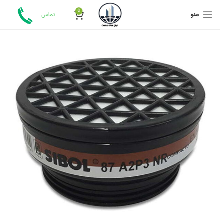
0
منو
تماس