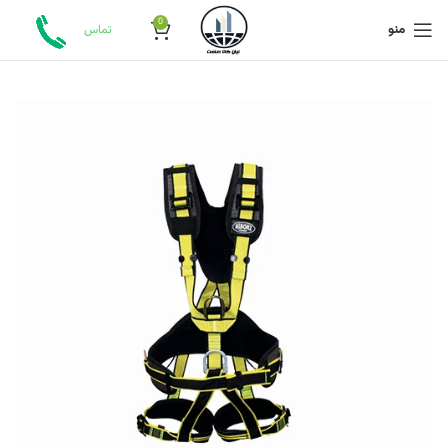
0
منو
تماس