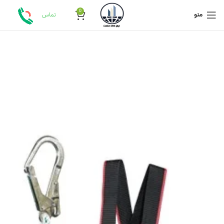
0
منو
تماس