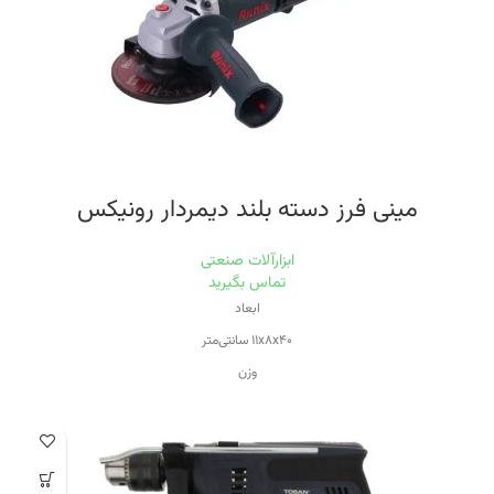
- دسته و آچار - دفترچه راهنمای
مینی فرز دسته بلند دیمردار رونیکس
ابزارآلات صنعتی
تماس بگیرید
ابعاد
۱۱x۸x۴۰ سانتی‌متر
وزن
۲.۵ کیلوگرم
توان
۱۲۰۰ وات