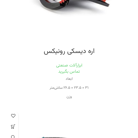
اره دیسکی رونیکس
ابزارآلات صنعتی
تماس بگیرید
ابعاد
۳۱ × ۲۳.۵ × ۲۶.۵ سانتی‌متر
وزن
۳.۷ کیلوگرم
ویژگی‌های اره برقی
قابلیت برش با زاویه
منبع تغذیه