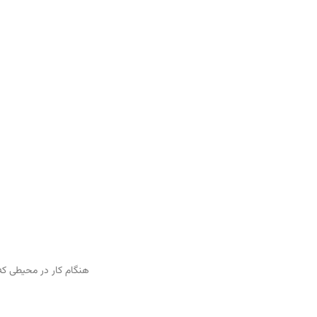
هنگام كار در محيطی كه دارای گرد وغبار،