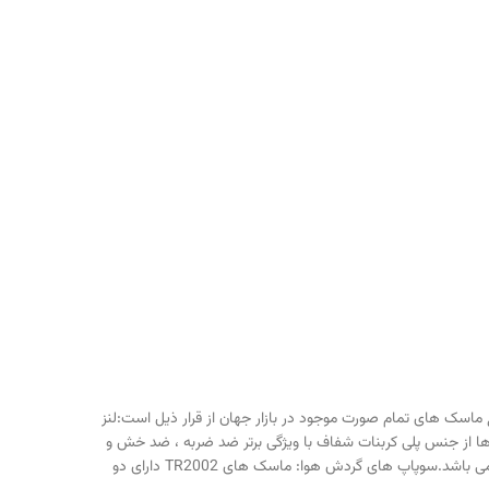
EPDM (سياه رنگ) توليد و عرضه می گردد.ويژگيهای برتر ماسک های سری TR2002-CL3 نسبت به انواع ماسک های تمام صورت موجود در بازار جهان از قرار ذيل است:لنز
 لنز: لنز اين ماسک ها از جنس پلی کربنات شفاف با ويژگی برتر ضد ضربه ، ضد خش و
مقاوم در مقابل انواع حلال های صنعتی ساخته شده اند. در نتيجه اين برتری ها، لنز ماسک دارای دوام طولانی و صرفه جويی در هزينه های تعويض می باشد.سوپاپ های گردش هوا: ماسک های TR2002 دارای دو