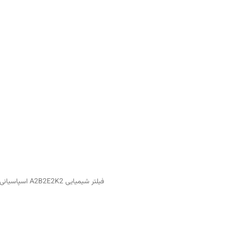
فیلتر شیمیایی A2B2E2K2 اسپاسیانی، محافظت کامل در برابر بخارات آلی، گازهای معدنی،دي اكسيدگوگرد، اسیدی و آمونیاک. ساخت ایتالیا با کیفیت فوق‌العاده.