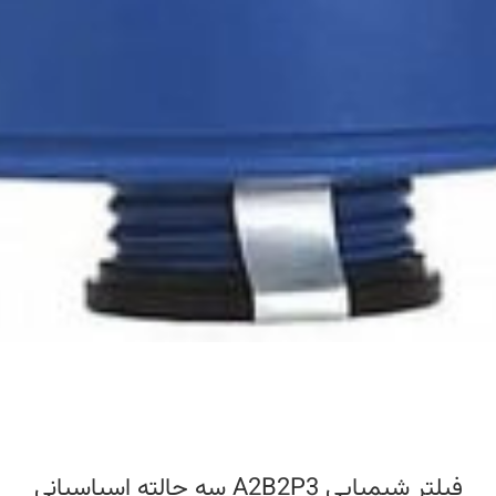
فیلتر شیمیایی A2B2P3 سه حالته اسپاسیانی