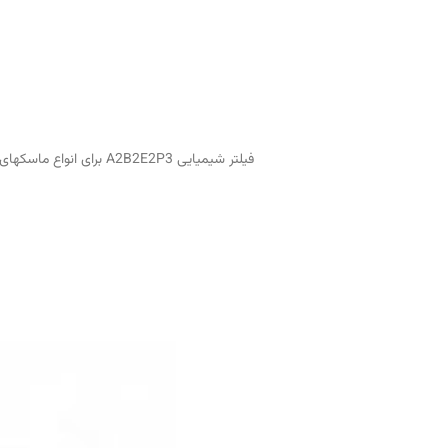
فیلتر شیمیایی A2B2E2P3 برای انواع ماسکهای تمام صورت و نیم صورت ST85 با بدنه پلی‌پروپیلن و کربن فعال، مناسب برای محیط‌های آلوده صنعتی، استاندارد CE ساخت ایتالیا