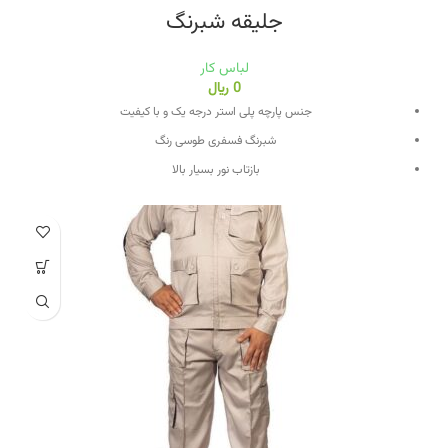
جلیقه شبرنگ
لباس کار
0
﷼
جنس پارچه پلی استر درجه یک و با کیفیت
شبرنگ فسفری طوسی رنگ
بازتاب نور بسیار بالا
رنگ های جلیقه سبز و نارنجی فسفری
عرضه در سایز های M ، L ، XL ، XXL
مناسب عملیات های ساختمانی ، عمرانی ، راهسازی ، راهداری ، انبار و …