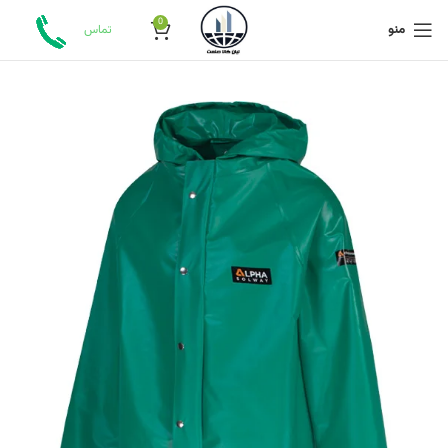
0
منو
تماس