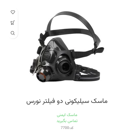
تولید کشور ایتالیا
کارتریج 5 حالته A1B1E1K1P3 ماسک
جنس بدنه فیلتر : پلی پروپیلین • نوع فیلتر ها: ذغال فعال و فیلتر کاغذی • شرایط
نگه داری : دما بین C˚ 20_ تا C˚50+ و در رطوبت RH<80% • وزن: 125 گرم
ماسک سیلیکونی دو فیلتر نورس
ماسک ایمنی
تماس بگیرید
کد:7700