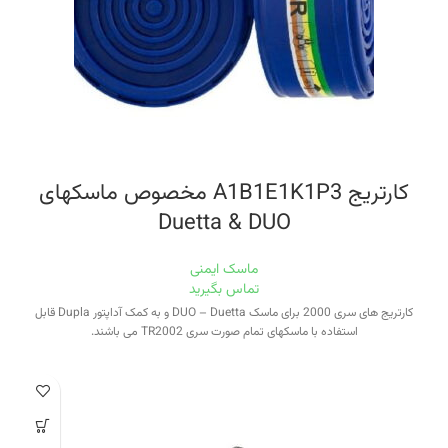
این ماسک طبق مقررات EU-2016/425 و بر اساس استاندارد EN 140:1998
کشورهای اتحادیه اروپا و در شرکت SIBOL کشور اسپانیا تولید شده است.ماسک P87-
SIBOL با استفاده از کارتریج‌های سری ۸۷ که ویژه این ماسک است، برای مقابله با
آلودگی‌های شیمیایی در تمام صنایع و برای کار در مشاغل سمپاشی، رنگپاشی و در
حوزه‌های صنعتی، کشاورزی، باغبانی و خدمات آزمایشگاهی و غیره مناسب است.
کارتریج A1B1E1K1P3 مخصوص ماسکهای
Duetta & DUO
ماسک ایمنی
تماس بگیرید
کارتریج های سری 2000 برای ماسک DUO – Duetta و به کمک آداپتور Dupla قابل
استفاده با ماسکهای تمام صورت سری TR2002 می باشند.