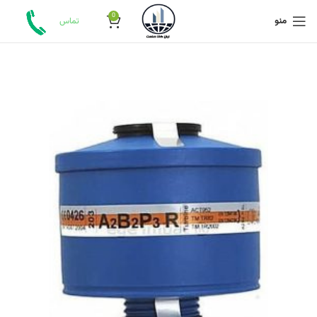
0
منو
تماس