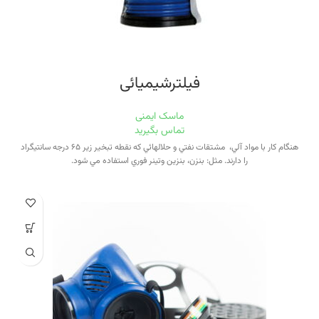
فیلترشیمیائی
ماسک ایمنی
تماس بگیرید
هنگام كار با مواد آلي، مشتقات نفتي و حلالهائي كه نقطه تبخير زير ۶۵ درجه سانتيگراد
را دارند. مثل: بنزن، بنزين وتينر فوري استفاده مي شود.