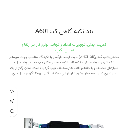
بند تکیه گاهی کد:A601
کمربند ایمنی
,
تجهیزات امداد و نجات
,
لوازم کار در ارتفاع
تماس بگیرید
بندهای تکیه گاهی(ANCHOR) جهت ایجاد کارگاه و یا تکیه گاه مناسب جهت سیستم
لایف لاین و ایجاد هر گونه تکیه گاه با توجه به نیاز مکان مورد نظر در چند مدل با
متراژهای مختلف و با حلقه و قلاب های مختلف تولید گردیده است.امكان رگلاژ از يك
سمتداري تسمه ضدخش مقاومتوان نهايي ٢٠٠٠ كيلوگرم نيرو٢٢٠ گرمدر طول هاي
مختلف با توجه به نيازداراي حلقه اتصال فولادي مقاوم