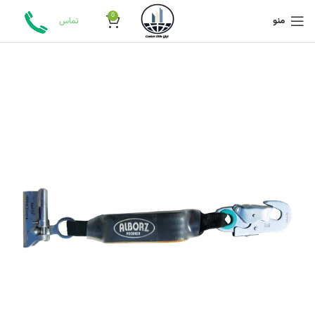
0
منو
تماس