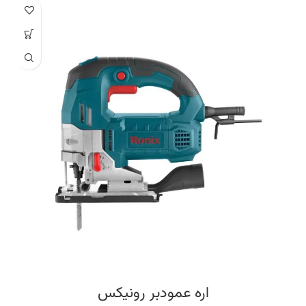
حاوی تنظیم زاویه برش در زاویه های ۴۵ و ۹۰ درجه
طراحی بسیار سبک و ارگونومی جهت کارکرد بالا و کاهش خستگی کاربر
مجهز به قفل کن شفت برای تعویض سریع و راحت صفحه برش
طراحی دسته جانبی با روکش نرم پلیمری جهت تسلط و راحتی کاربر
دارای مکانیزم تنظیم دقیق عمق برش تا ۶۵ میلی متر جهت مصارف صنعتی
طراحی بی نظیر در بخش جا ذغالی برای تعویض سریع و آسان ذغال ها
دارای سیستم دمنده باد جهت تمیز نمودن مسیر برش
با طراحی متوازن و دارای کفی فلزی جهت ارائه کارکرد عالی با نهایت دقت و کیفیت
دارای دکمه قفل کن سرعت و کلید بزرگ ماشه در وضعیت روشن
اقلام همراه خط کش، آچار، دو عدد ذغال ،یک عدد تیغ اره گرد به ابعاد
۱۸۰*۱۰۶*۲۰۴*۴۰T
وزن مناسب اره گرد بر ۴.۲ کیلوگرم
گارانتی ۱۲ ماهه شرکت رونیکس
اره عمودبر رونیکس