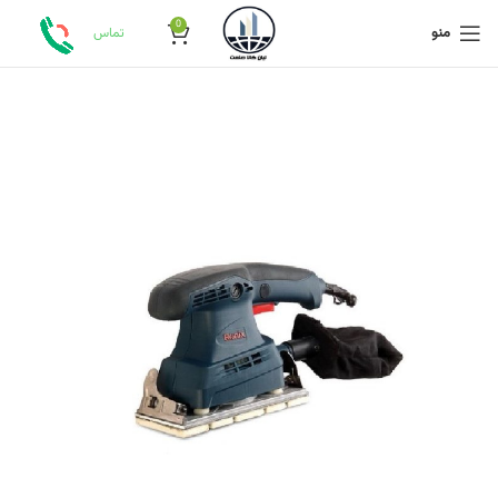
0
منو
تماس