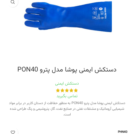
دستکش ایمنی پوشا مدل پترو PON40
دستکش ایمنی
تماس بگیرید
دستکش ایمنی پوشا مدل پترو PON40 به منظور حفاظت از دستان کاربر در برابر مواد
شیمیایی آروماتیک و مشتقات نفتی در صنایع نفت، گاز، پتروشیمی و رنگ طراحی شده
است.
PHN40