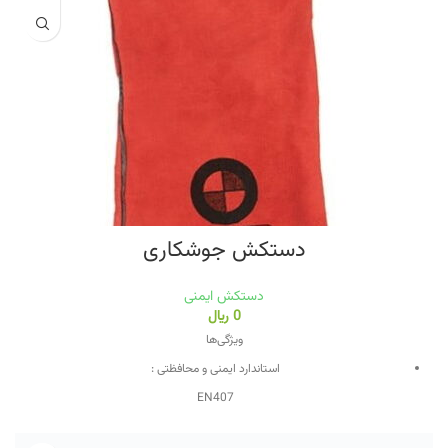
دستکش جوشکاری
دستکش ایمنی
0
﷼
ویژگی‌ها
استاندارد ایمنی و محافظتی :
EN407
جنس :