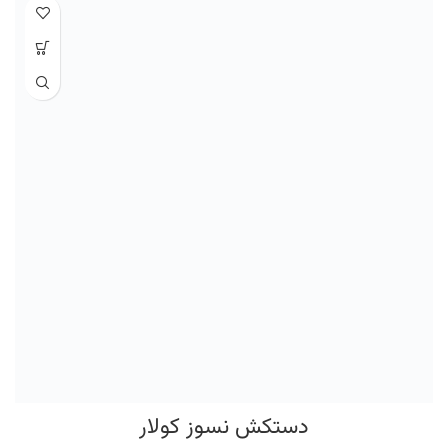
چرم
ویژگی‌های دستکش ایمنی :
ضد لغزش
ابعاد
۱۴ × ۳۸ سانتی‌متر
وزن
۲۰۵ گرم
استاندارد ایمنی و محافظتی
EN۴۰۷
جنس
چرم
ویژگی‌های دستکش ایمنی
ضد لغزش
تمام مغزی سفارشی اصل پاکستان
دستکش نسوز کولار