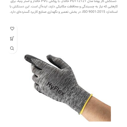
دستکش کار پوشا مدل PD112121 خالدار، با روکش PVC خالدار و آستر پنبه، برای
کارهایی که نیاز به چسبندگی و محافظت مکانیکی دارند، ایده‌آل است. این دستکش با
استاندارد ISO 9001:2015، در بخش تعمیر و نگهداری صنایع کاربرد گسترده‌ای دارد.