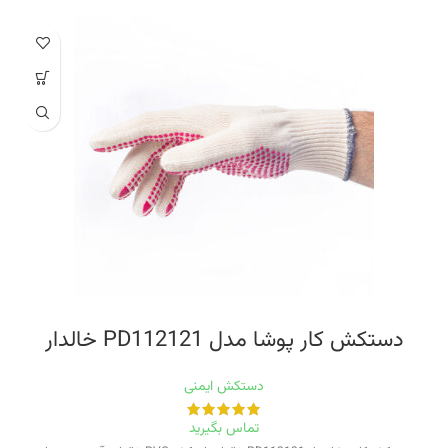
دستکش کار پوشا مدل PD112121 خالدار
دستکش ایمنی
تماس بگیرید