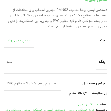
دستکش ایمنی پوشا مکانیک PMN02، بهترین انتخاب برای محافظت از
دست‌ها در صنایع مختلف مانند خودروسازی، ساختمان و باغبانی. با آستر
تمام پنبه، مچ کش دار و لایه مقاوم PVC و نیتریل، این دستکش‌ها راحتی و
ایمنی را به طور همزمان به شما ارائه می‌دهند.
برند
صنایع ایمنی پوشا
رنگ
سبز
جنس محصول
آستر تمام پنبه
,
روکش لایه مقاوم PVC
مقایسه
علاقه‌مندم
دسته:
دستکش ایمنی
برچسب:
خرید دستکش ایمنی
,
دستکش ایمنی
,
دستکش پوشا
,
دستکش کار