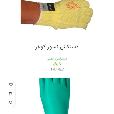
دستکش نسوز کولار
دستکش ایمنی
0
﷼
کد:1.4.4.0