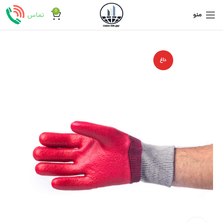
0
منو
تماس
داغ