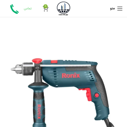
0
منو
تماس