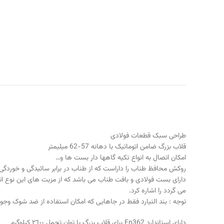
طراحی سبک قطعات فولادی
قلاب بزرگ ضامن اتوماتیک با دهانه 57-62 میلیمتر
امکان اتصال به انواع تکیه گاهها دار بست ها و…
روکش محافظ طناب را داراست که از طناب در برابر سائیدگی و خوردگی 
دارای بست فولادی و بافت طناب می باشد که از مزیت های این نوع اتصا
می گردد را اشاره کرد.
توجه : بند النیارد فقط در جاهایی که امکان استفاده از ضد شوک وجود 
داراي استاندارد En362 براي قلاب بزرگ با توان تحمل ٢٦٠٠ كيلوگرم