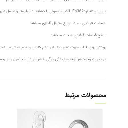
داراي استانداردEn362 قلاب معمولي با دهانه ٢١ ميليمتر و تحمل نيرو ٢٠٠٠ كيلوگرم
اتصالات فولادي سبك ازنوع متريال آلياژي ميباشد
سطح قطعات فولادي سخت ميباشد
روكش روي طناب جهت عدم صدمه و عدم كثيفي و عدم تابش مستقيم نور
در صورت وجود هر گونه ساييدگي پارگي يا هر موردي محصول را از رده 
محصولات مرتبط