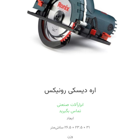
یک جفت ذغال اضافه,یک کیسه جمع آوری گرد و غبار و یک کاغذ سمباده
اره دیسکی رونیکس
ابزارآلات صنعتی
تماس بگیرید
ابعاد
۳۱ × ۲۳.۵ × ۲۶.۵ سانتی‌متر
وزن