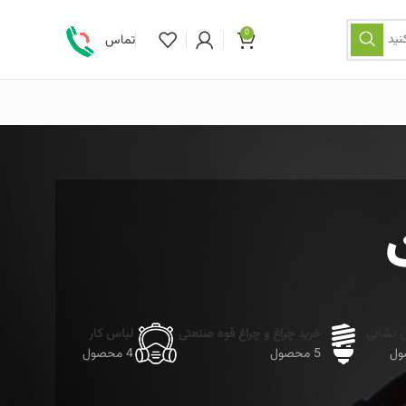
0
نید
تماس
ش نشانی
خرید چراغ و چراغ قوه صنعتی
لباس کار
5 محصول
4 محصول