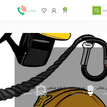
0
نید
تماس
ش نشانی
خرید چراغ و چراغ قوه صنعتی
لباس کار
5 محصول
4 محصول