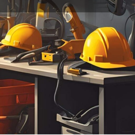
خانه
محصولات برچسب خورده “parsel502p”