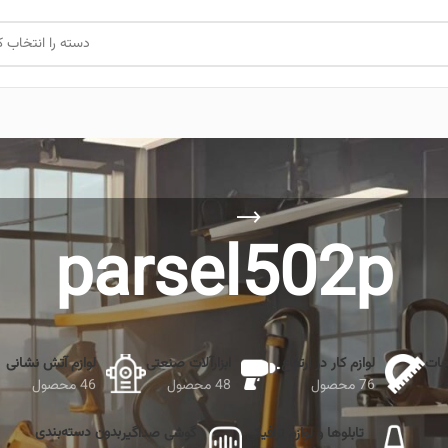
دسته را انتخاب ک
parsel502p
جات
لوازم کار در ارتفاع
ابزارآلات صنعتی
لوازم آتش نشانی
76 محصول
48 محصول
46 محصول
بدون دسته‌بندی
تابلوها و لوازم ترافیکی
گوشی صداگیر