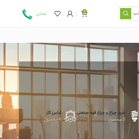
0
نید
تماس
خرید چراغ و چراغ قوه صنعتی
لباس کار
5 محصول
4 محصول