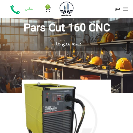
0
منو
تماس
Pars Cut 160 CNC
دسته بندی ها
خانه
محصولات برچسب خورده “Pars Cut 160 CNC”