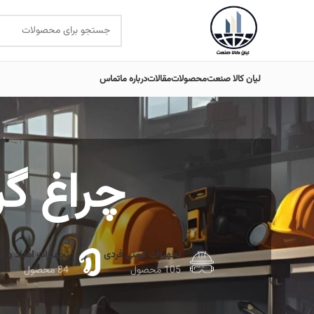
لیان کالا صنعت
محصولات
مقالات
درباره ما
تماس
چراغ گردا
تجهیزات ایمنی فردی
تجهیزات امداد و ن
105 محصول
84 محصول