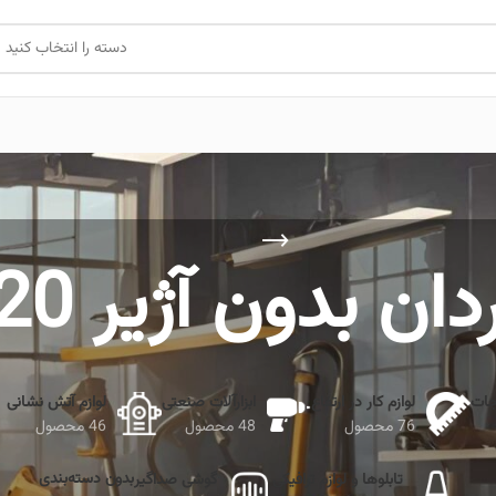
دسته را انتخاب کنید
ن بدون آژیر 220 ولت
جات
لوازم کار در ارتفاع
ابزارآلات صنعتی
لوازم آتش نشانی
76 محصول
48 محصول
46 محصول
بدون دسته‌بندی
تابلوها و لوازم ترافیکی
گوشی صداگیر