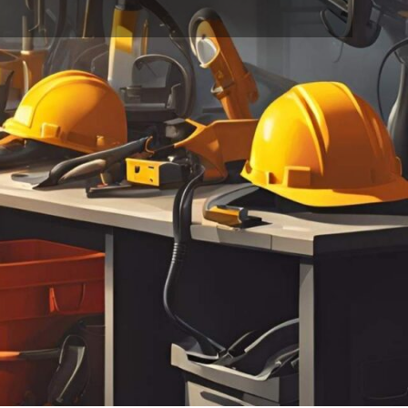
خانه
محصولات برچسب خورده “چراغ گردان بدون آژیر 220 ولت”