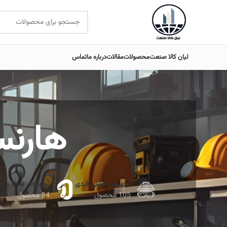
لیان کالا صنعت
محصولات
مقالات
درباره ما
تماس
هارنس IT FAST
تجهیزات ایمنی فردی
تجهیزات امداد و ن
105 محصول
84 محصول