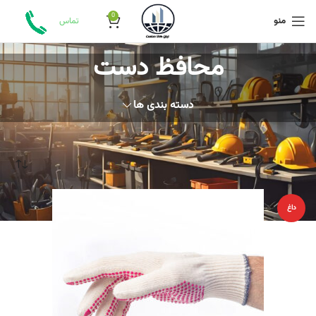
0
منو
تماس
محافظ دست
دسته بندی ها
خانه
محصولات برچسب خورده “محافظ دست”
داغ