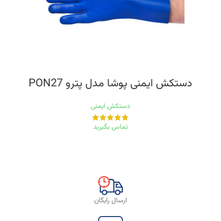
دستکش ایمنی پوشا مدل پترو PON27
دستکش ایمنی
تماس بگیرید
ارسال رایگان