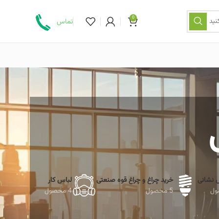
0
نید
تماس
ش نشانی
خرید چراغ و چراغ قوه صنعتی
لباس کار
5 محصول
4 محصول