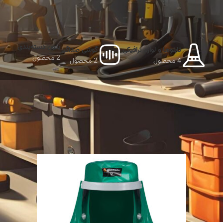
بدون دسته‌بندی
تابلوها و لوازم ترافیکی
گوشی صداگیر
2 محصول
4 محصول
2 محصول
نمایش دهید
9
12