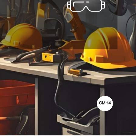
خانه
محصولات برچسب خورده “محافظت شیمیایی”
CMH4