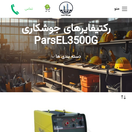
0
منو
تماس
رکتيفایرهای جوشکاری
ParsEL3500G
دسته بندی ها
خانه
محصولات برچسب خورده “رکتيفایرهای جوشکاری ParsEL3500G”