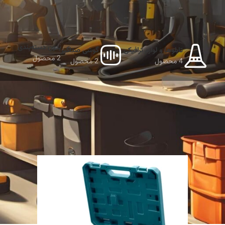
بدون دسته‌بندی
تابلوها و لوازم ترافیکی
گوشی صداگیر
2 محصول
4 محصول
2 محصول
نمایش دهید
9
12