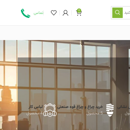
0
نید
تماس
ش نشانی
خرید چراغ و چراغ قوه صنعتی
لباس کار
5 محصول
4 محصول