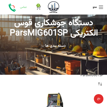
0
منو
تماس
دستگاه جوشکاری قوس
الکتریکی ParsMIG601SP
دسته بندی ها
خانه
محصولات برچسب خورده “دستگاه جوشکاری قوس الکتریکی
ParsMIG601SP”
داغ